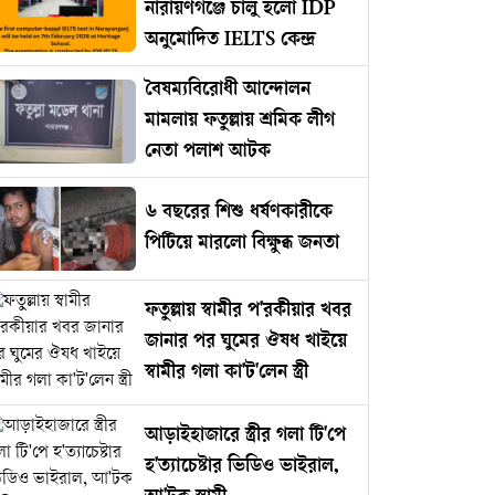
নারায়ণগঞ্জে চালু হলো IDP
অনুমোদিত IELTS কেন্দ্র
বৈষম্যবিরোধী আন্দোলন
মামলায় ফতুল্লায় শ্রমিক লীগ
নেতা পলাশ আটক
৬ বছরের শিশু ধর্ষণকারীকে
পিটিয়ে মারলো বিক্ষুব্ধ জনতা
ফতুল্লায় স্বামীর প'রকীয়ার খবর
জানার পর ঘুমের ঔষধ খাইয়ে
স্বামীর গলা কা'ট'লেন স্ত্রী
আড়াইহাজারে স্ত্রীর গলা টি'পে
হ'ত্যাচেষ্টার ভিডিও ভাইরাল,