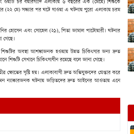
ং ওয়ার্ড চর বয়ারগাদি এলাকায় ৬ বছরের এক (মেয়ে) শিশুকে
রবার (২২ মে) সন্ধ্যার পর ঘটে যাওয়া এ ঘটনায় পুরো এলাকায় চরম
মনির হোসেন এবং সোহেল (২১), পিতা জামাল পাটোয়ারী। ঘটনার
না গেছে।
 শিশুটির অবস্থা আশঙ্কাজনক হওয়ায় উন্নত চিকিৎসার জন্য দ্রুত
ানে শিশুটি সেখানে চিকিৎসাধীন রয়েছে বলে জানা গেছে।
 ক্ষোভের সৃষ্টি হয়। এলাকাবাসী দ্রুত অভিযুক্তদের গ্রেপ্তার করে
েন, এমন ন্যাক্কারজনক ঘটনায় জড়িতদের দ্রুত আইনের আওতায় এনে