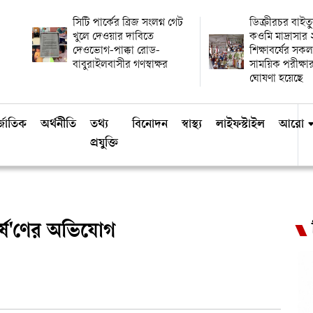
সিটি পার্কের ব্রিজ সংলগ্ন গেট
ডিক্রীরচর বাই
খুলে দেওয়ার দাবিতে
কওমি মাদ্রাসা
দেওভোগ-পাক্কা রোড-
শিক্ষাবর্ষের সকল
বাবুরাইলবাসীর গণস্বাক্ষর
সাময়িক পরীক্
ঘোষণা হয়েছে
্জাতিক
অর্থনীতি
তথ্য
বিনোদন
স্বাস্থ্য
লাইফস্টাইল
আরো
প্রযুক্তি
র্ষ'ণের অভিযোগ