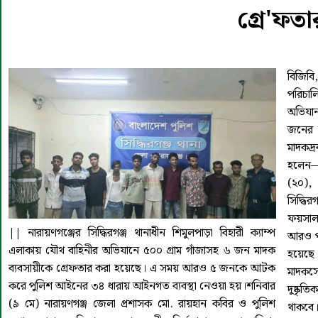
গ্রে'ফতা
বিজিবি
পরিচাল
অভিযা
জনের ক
মাদকদ্
হলেন— 
(২০),
সিদ্ধি
ফয়সাল 
||
নারায়ণগঞ্জের সিদ্ধিরগঞ্জ থানাধীন শিমুলপাড়া বিহারী ক্যাম্প
আরও পা
এলাকায় যৌথ বাহিনীর অভিযানে ৫০০ গ্রাম গাঁজাসহ ৬ জন মাদক
হয়েছে
ব্যবসায়ীকে গ্রেফতার করা হয়েছে। এ সময় আরও ৫ জনকে আটক
মাদকস
করে পুলিশ আইনের ৩৪ ধারায় আইনগত ব্যবস্থা নেওয়া হয়।শনিবার
দুষ্কৃ
(৯ মে) নারায়ণগঞ্জ জেলা প্রশাসক মো. রায়হান কবির ও পুলিশ
থাকবে