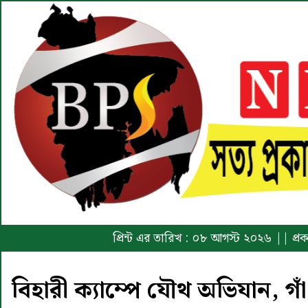
প্রিন্ট এর তারিখ : ০৮ আগস্ট ২০২৬ || প্
বিহারী ক্যাম্পে যৌথ অভিযান, গা