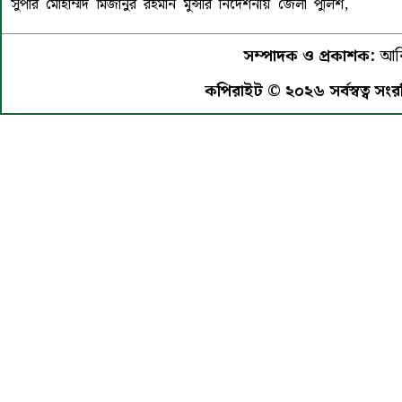
সুপার মোহাম্মদ মিজানুর রহমান মুন্সীর নির্দেশনায় জেলা পুলিশ,
সম্পাদক ও প্রকাশক:
আরি
কপিরাইট © ২০২৬ সর্বস্বত্ব সংর