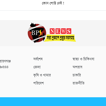
কোন পোস্ট নেই !
সর্বশেষ
স্বাস্থ্য ও চিকিৎসা
রায়ণগঞ্জ
০৯৫৪৪
জেলা
অপরাধ
কৃষি ও খামার
চাকরি
পরিবেশ
রাজনীতি