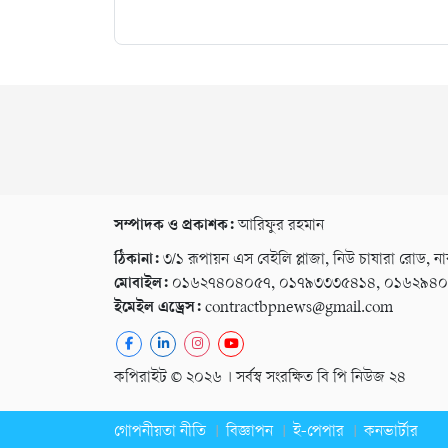
সম্পাদক ও প্রকাশক:
আরিফুর রহমান
ঠিকানা:
৩/১ রূপায়ন এস বেইলি প্লাজা, নিউ চাষারা রোড, না
মোবাইল:
০১৬২৭৪০৪০৫৭, ০১৭৯৩৩৩৫৪১৪, ০১৬২৯৪
ইমেইল এড্রেস:
contractbpnews@gmail.com
কপিরাইট © ২০২৬ । সর্বস্ব সংরক্ষিত বি পি নিউজ ২৪
গোপনীয়তা নীতি
বিজ্ঞাপন
ই-পেপার
কনভার্টার