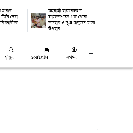
থি মারার
সহযাত্রী মানবকল্যান
 টিসি দেয়া
ফাউন্ডেশনের পক্ষ থেকে
 কিশোরীকে
অসহায় ও দুঃস্থ মানুষের মাঝে
উপহার
খুঁজুন
YouTube
লগইন