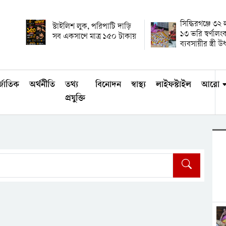
সিদ্ধিরগঞ্জে ৩২
স্টাইলিশ লুক, পরিপাটি দাড়ি
১৩ ভরি স্বর্ণালং
সব একসাথে মাত্র ১৫০ টাকায়
ব্যবসায়ীর স্ত্রী 
্জাতিক
অর্থনীতি
তথ্য
বিনোদন
স্বাস্থ্য
লাইফস্টাইল
আরো
প্রযুক্তি