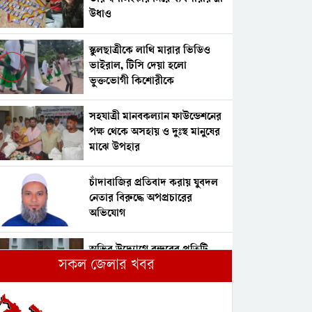
উধাও
স্কুলছাত্রীকে লাথি মারার ভিডিও
ভাইরাল, টিসি দেয়া হলো
ভুক্তভোগী কিশোরীকে
সহযাত্রী মানবকল্যান ফাউন্ডেশনের
পক্ষ থেকে অসহায় ও দুঃস্থ মানুষের
মাঝে উপহার
চাঁদাবাজির প্রতিবাদ করায় যুবদল
নেতার বিরুদ্ধে অপপ্রচারের
অভিযোগ
অভির উদ্যোগে বন্দরের প্রতিটি
সকল জেলার খবর
ওয়ার্ডে মাসব্যাপী জুলাই শহীদ ও
আহতদের স্মরণে দোয়া