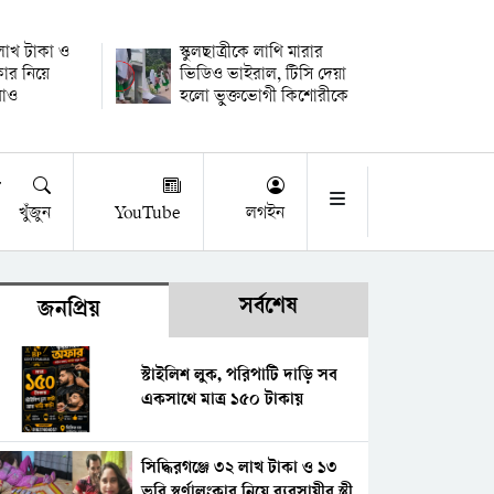
 লাখ টাকা ও
স্কুলছাত্রীকে লাথি মারার
কার নিয়ে
ভিডিও ভাইরাল, টিসি দেয়া
উধাও
হলো ভুক্তভোগী কিশোরীকে
খুঁজুন
YouTube
লগইন
সর্বশেষ
জনপ্রিয়
স্টাইলিশ লুক, পরিপাটি দাড়ি সব
একসাথে মাত্র ১৫০ টাকায়
সিদ্ধিরগঞ্জে ৩২ লাখ টাকা ও ১৩
ভরি স্বর্ণালংকার নিয়ে ব্যবসায়ীর স্ত্রী