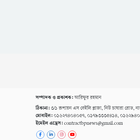
সম্পাদক ও প্রকাশক:
আরিফুর রহমান
ঠিকানা:
৩/১ রূপায়ন এস বেইলি প্লাজা, নিউ চাষারা রোড, না
মোবাইল:
০১৬২৭৪০৪০৫৭, ০১৭৯৩৩৩৫৪১৪, ০১৬২৯৪
ইমেইল এড্রেস:
contractbpnews@gmail.com