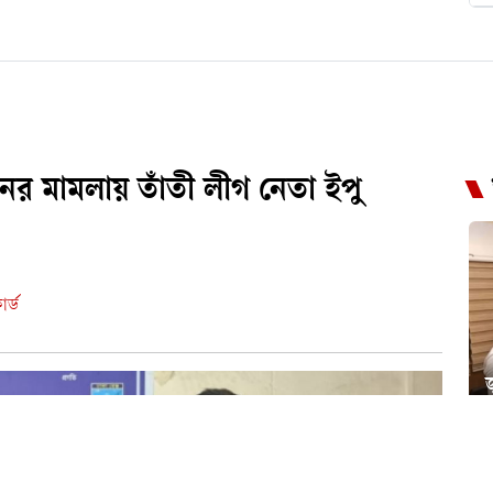
নের মামলায় তাঁতী লীগ নেতা ইপু
র্ড
জ