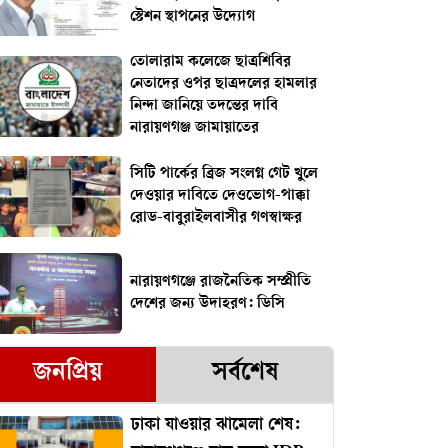
স্টেশন স্থাপনের উদ্যোগ
তোলারাম কলেজে ছাত্রশিবির
নেতাদের ওপর ছাত্রদলের হামলার
নিন্দা জানিয়ে তদন্তের দাবি
নারায়ণগঞ্জ জামায়াতের
সিটি পার্কের ব্রিজ সংলগ্ন গেট খুলে
দেওয়ার দাবিতে দেওভোগ-পাক্কা
রোড-বাবুরাইলবাসীর গণস্বাক্ষর
নারায়ণগঞ্জে রাজনৈতিক সম্প্রীতি
দেশের জন্য উদাহরণ: ডিসি
জনপ্রিয়
সর্বশেষ
ঢাকা যাওয়ার ঝামেলা শেষ: