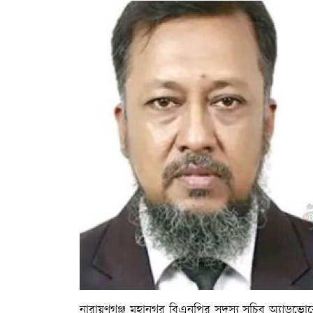
নারায়ণগঞ্জ মহানগর বিএনপির সদস্য সচিব অ্যাডভো