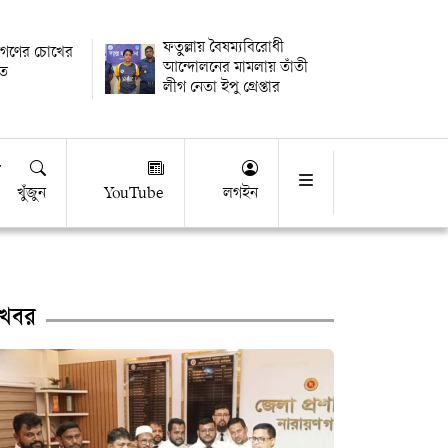
ফতুল্লায় বৈষম্যবিরোধী
নগণের চোখের
আন্দোলনের মামলায় তাঁতী
াত
লীগ নেতা ইপু গ্রেপ্তার
খুঁজুন
YouTube
লগইন
খবর