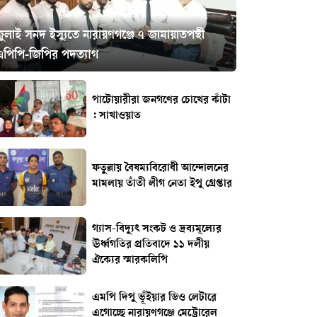
ুলাই সনদ ইস্যুতে নারায়ণগঞ্জে ৭ জামায়াতপন্থী
এপিপি-জিপির পদত্যাগ
পাটোয়ারীরা জনগণের চোখের কাঁটা
: সাখাওয়াত
ফতুল্লায় বৈষম্যবিরোধী আন্দোলনের
মামলায় তাঁতী লীগ নেতা ইপু গ্রেপ্তার
গ্যাস-বিদ্যুৎ সংকট ও দ্রব্যমূল্যের
ঊর্ধ্বগতির প্রতিবাদে ১১ দলীয়
ঐক্যের স্মারকলিপি
এমপি দিপু ভূঁইয়ার ডিও লেটারে
এগোচ্ছে নারায়ণগঞ্জে মেট্রোরেল