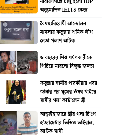
নারায়ণগঞ্জে চালু হলো IDP
অনুমোদিত IELTS কেন্দ্র
বৈষম্যবিরোধী আন্দোলন
মামলায় ফতুল্লায় শ্রমিক লীগ
নেতা পলাশ আটক
৬ বছরের শিশু ধর্ষণকারীকে
পিটিয়ে মারলো বিক্ষুব্ধ জনতা
ফতুল্লায় স্বামীর প'রকীয়ার খবর
জানার পর ঘুমের ঔষধ খাইয়ে
স্বামীর গলা কা'ট'লেন স্ত্রী
আড়াইহাজারে স্ত্রীর গলা টি'পে
হ'ত্যাচেষ্টার ভিডিও ভাইরাল,
আ'টক স্বামী