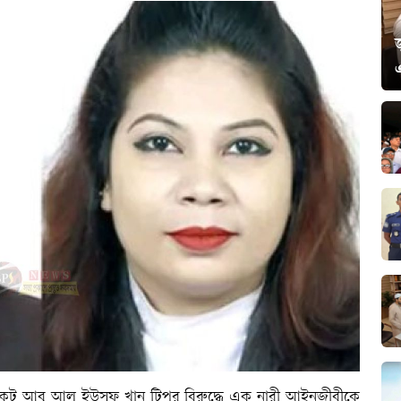
জ
কেট আবু আল ইউসুফ খান টিপুর বিরুদ্ধে এক নারী আইনজীবীকে