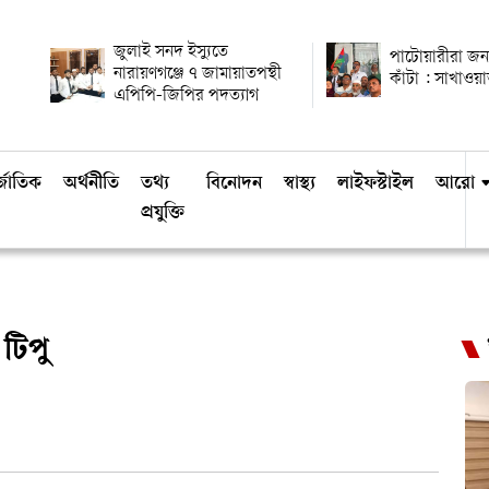
জুলাই সনদ ইস্যুতে
পাটোয়ারীরা জ
নারায়ণগঞ্জে ৭ জামায়াতপন্থী
কাঁটা : সাখাওয়
এপিপি-জিপির পদত্যাগ
্জাতিক
অর্থনীতি
তথ্য
বিনোদন
স্বাস্থ্য
লাইফস্টাইল
আরো
প্রযুক্তি
টিপু