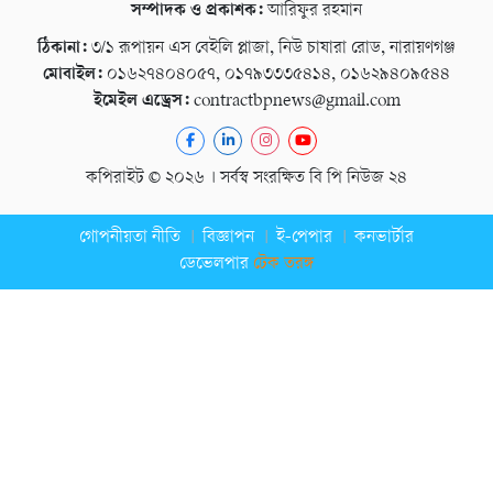
সম্পাদক ও প্রকাশক:
আরিফুর রহমান
ঠিকানা:
৩/১ রূপায়ন এস বেইলি প্লাজা, নিউ চাষারা রোড, নারায়ণগঞ্জ
মোবাইল:
০১৬২৭৪০৪০৫৭, ০১৭৯৩৩৩৫৪১৪, ০১৬২৯৪০৯৫৪৪
ইমেইল এড্রেস:
contractbpnews@gmail.com
কপিরাইট © ২০২৬ । সর্বস্ব সংরক্ষিত বি পি নিউজ ২৪
গোপনীয়তা নীতি
বিজ্ঞাপন
ই-পেপার
কনভার্টার
ডেভেলপার
টেক তরঙ্গ