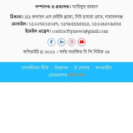
সম্পাদক ও প্রকাশক:
আরিফুর রহমান
ঠিকানা:
৩/১ রূপায়ন এস বেইলি প্লাজা, নিউ চাষারা রোড, নারায়ণগঞ্জ
মোবাইল:
০১৬২৭৪০৪০৫৭, ০১৭৯৩৩৩৫৪১৪, ০১৬২৯৪০৯৫৪৪
ইমেইল এড্রেস:
contractbpnews@gmail.com
কপিরাইট © ২০২৬ । সর্বস্ব সংরক্ষিত বি পি নিউজ ২৪
গোপনীয়তা নীতি
বিজ্ঞাপন
ই-পেপার
কনভার্টার
ডেভেলপার
টেক তরঙ্গ