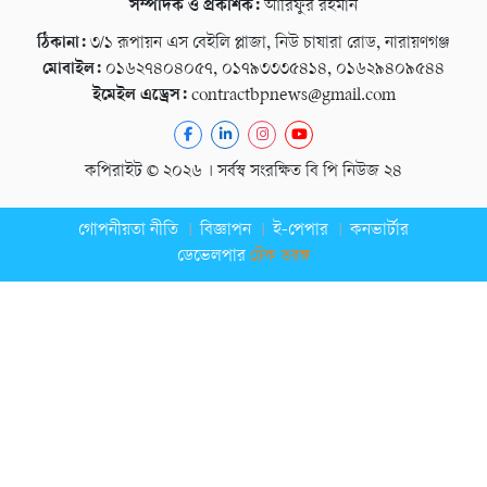
সম্পাদক ও প্রকাশক:
আরিফুর রহমান
ঠিকানা:
৩/১ রূপায়ন এস বেইলি প্লাজা, নিউ চাষারা রোড, নারায়ণগঞ্জ
মোবাইল:
০১৬২৭৪০৪০৫৭, ০১৭৯৩৩৩৫৪১৪, ০১৬২৯৪০৯৫৪৪
ইমেইল এড্রেস:
contractbpnews@gmail.com
কপিরাইট © ২০২৬ । সর্বস্ব সংরক্ষিত বি পি নিউজ ২৪
গোপনীয়তা নীতি
বিজ্ঞাপন
ই-পেপার
কনভার্টার
ডেভেলপার
টেক তরঙ্গ