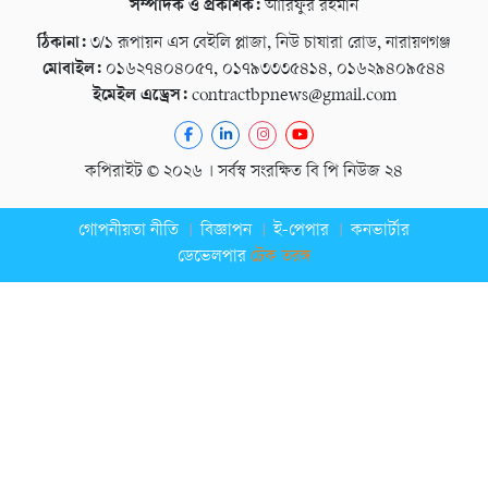
সম্পাদক ও প্রকাশক:
আরিফুর রহমান
ঠিকানা:
৩/১ রূপায়ন এস বেইলি প্লাজা, নিউ চাষারা রোড, নারায়ণগঞ্জ
মোবাইল:
০১৬২৭৪০৪০৫৭, ০১৭৯৩৩৩৫৪১৪, ০১৬২৯৪০৯৫৪৪
ইমেইল এড্রেস:
contractbpnews@gmail.com
কপিরাইট © ২০২৬ । সর্বস্ব সংরক্ষিত বি পি নিউজ ২৪
গোপনীয়তা নীতি
বিজ্ঞাপন
ই-পেপার
কনভার্টার
ডেভেলপার
টেক তরঙ্গ