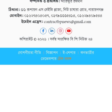
সম্পাদক ও প্রকাশক:
আরিফুর রহমান
ঠিকানা:
৩/১ রূপায়ন এস বেইলি প্লাজা, নিউ চাষারা রোড, নারায়ণগঞ্জ
মোবাইল:
০১৬২৭৪০৪০৫৭, ০১৭৯৩৩৩৫৪১৪, ০১৬২৯৪০৯৫৪৪
ইমেইল এড্রেস:
contractbpnews@gmail.com
কপিরাইট © ২০২৬ । সর্বস্ব সংরক্ষিত বি পি নিউজ ২৪
গোপনীয়তা নীতি
বিজ্ঞাপন
ই-পেপার
কনভার্টার
ডেভেলপার
টেক তরঙ্গ