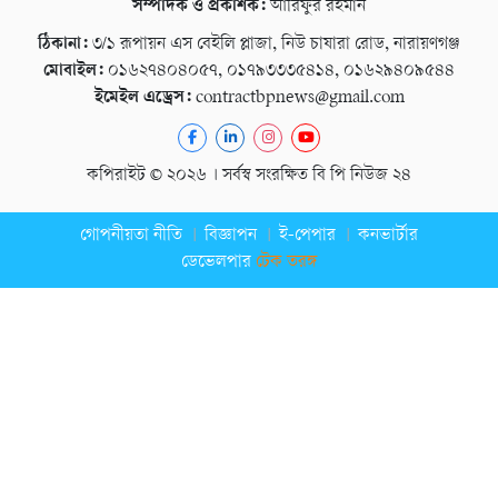
সম্পাদক ও প্রকাশক:
আরিফুর রহমান
ঠিকানা:
৩/১ রূপায়ন এস বেইলি প্লাজা, নিউ চাষারা রোড, নারায়ণগঞ্জ
মোবাইল:
০১৬২৭৪০৪০৫৭, ০১৭৯৩৩৩৫৪১৪, ০১৬২৯৪০৯৫৪৪
ইমেইল এড্রেস:
contractbpnews@gmail.com
কপিরাইট © ২০২৬ । সর্বস্ব সংরক্ষিত বি পি নিউজ ২৪
গোপনীয়তা নীতি
বিজ্ঞাপন
ই-পেপার
কনভার্টার
ডেভেলপার
টেক তরঙ্গ