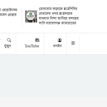
তোলারাম কলেজে ছাত্রশিবির
াতা হেরোইনসহ
নেতাদের ওপর ছাত্রদলের
োহন গ্রেপ্তার
হামলার নিন্দা জানিয়ে তদন্তের
দাবি নারায়ণগঞ্জ জামায়াতের
খুঁজুন
YouTube
লগইন