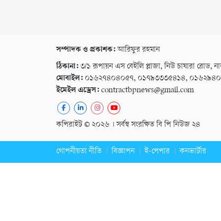
সম্পাদক ও প্রকাশক:
আরিফুর রহমান
ঠিকানা:
৩/১ রূপায়ন এস বেইলি প্লাজা, নিউ চাষারা রোড, না
মোবাইল:
০১৬২৭৪০৪০৫৭, ০১৭৯৩৩৩৫৪১৪, ০১৬২৯৪
ইমেইল এড্রেস:
contractbpnews@gmail.com
কপিরাইট © ২০২৬ । সর্বস্ব সংরক্ষিত বি পি নিউজ ২৪
গোপনীয়তা নীতি
বিজ্ঞাপন
ই-পেপার
কনভার্টার