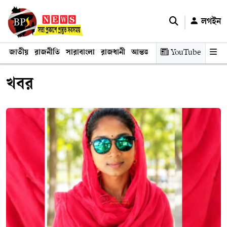
লগইন
জাতীয়
রাজনীতি
সারাবাংলা
রাজধানী
আন্তর্জাতিক
YouTube
অর্থনীতি
তথ্য প্রযুক
খবর