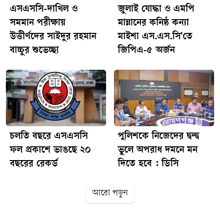
এসএসসি-দাখিল ও
জুলাই যোদ্ধা ও এমপি
নারায়ণগঞ্জ ফায়ার সার্ভিস অ্যান্ড সিভিল ডিফেন্সের উপসহকারী
পরিচালক আব্দুল্লাহ আল আরেফিন।
সমমান পরীক্ষায়
মান্নানের কনিষ্ঠ কন্যা
উত্তীর্ণদের সাইদুর রহমান
মাইশা এস.এস.সি'তে
বাচ্চুর শুভেচ্ছা
জিপিএ-৫ অর্জন
চলতি বছরে এসএসসি
পুলিশকে নিজেদের দ্বন্দ্ব
ফল প্রকাশে ভাঙছে ২০
ভুলে অপরাধ দমনে মন
বছরের রেকর্ড
দিতে হবে : ডিসি
আরো পড়ুন