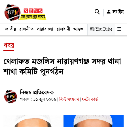
লগইন
জাতীয়
রাজনীতি
সারাবাংলা
রাজধানী
আন্তর্জাতিক
YouTube
অর্থনীতি
তথ্য প্রযুক
খবর
খেলাফত মজলিস নারায়ণগঞ্জ সদর থানা
শাখা কমিটি পুনর্গঠন
নিজস্ব প্রতিবেদক
প্রকাশ : ১১ জুন ২০২৬
প্রিন্ট সংস্করণ
ফটো কার্ড
|
|